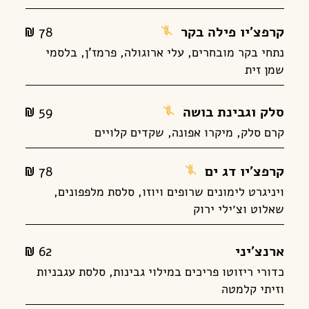
קרפצ'יו פילה בקר
מנה
78
alim
ללא
נתחי בקר מובחרים, עלי ארוגולה, פרמז’ן, בלסמי
שמן זית
גלוטן
סלק וגבינת בושה
מנה
59
alim
ללא
קרם סלק, מיקרו אפונה, שקדים קלויים
גלוטן
קרפצ'יו דג ים
מנה
78
alim
ללא
ויניגרט לימונים שרופים ויוזו, סלסת מלפפונים,
שאלוט וצ׳ילי ירוק
גלוטן
ארנצ'יני
62
alim
כדורי ריזוטו פריכים במילוי גבינות, סלסת עגבניות
וזיתי קלמטה