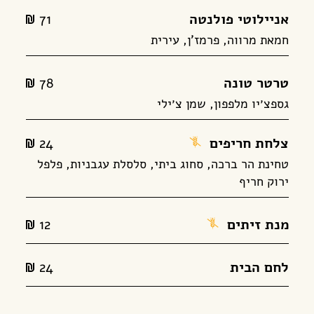
אניילוטי פולנטה
71
alim
חמאת מרווה, פרמז'ן, עירית
טרטר טונה
78
alim
גספצ׳יו מלפפון, שמן צ׳ילי
צלחת חריפים
מנה
24
alim
ללא
טחינת הר ברכה, סחוג ביתי, סלסלת עגבניות, פלפל
ירוק חריף
גלוטן
מנת זיתים
מנה
12
alim
ללא
גלוטן
לחם הבית
24
alim