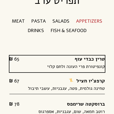
תפריט ערב
MEAT
PASTA
SALADS
APPETIZERS
DRINKS
FISH & SEAFOOD
טרין כבדי עוף
65
alim
קונפיטורת פרי העונה ולחם קלוי
קרפצ'יו חציל
מנה
67
alim
ללא
טחינה גולמית, פטה, עגבניות, עשבי תיבול
גלוטן
ברוסקטה שרימפס
78
alim
רוטב חמאה, שום, עגבניות, אספרגוס